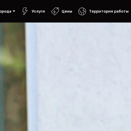
орода
Услуги
Цены
Территория работы